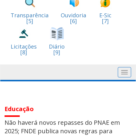
Transparência
Ouvidoria
E-Sic
[5]
[6]
[7]
Licitações
Diário
[8]
[9]
Toggl
navig
Educação
Não haverá novos repasses do PNAE em
2025; FNDE publica novas regras para