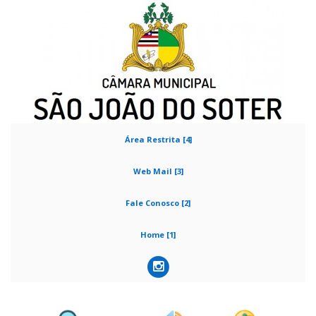
Área Restrita [4]
Web Mail [3]
Fale Conosco [2]
Home [1]